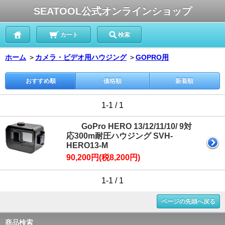
SEATOOL公式オンラインショップ
カート
検索
ホーム
＞
カメラ・ビデオ用ハウジング
＞
GOPRO用
おすすめ順
価格順
新着順
1-1 / 1
GoPro HERO 13/12/11/10/ 9対
応300m耐圧ハウジング SVH-
HERO13-M
90,200円(税8,200円)
1-1 / 1
ページの先頭へ戻る
商品検索