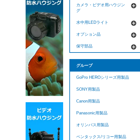
カメラ・ビデオ用ハウジン
グ
水中用LEDライト
オプション品
保守部品
グループ
GoPro HEROシリーズ用製品
SONY用製品
Canon用製品
Panasonic用製品
オリンパス用製品
ペンタックス/リコー用製品