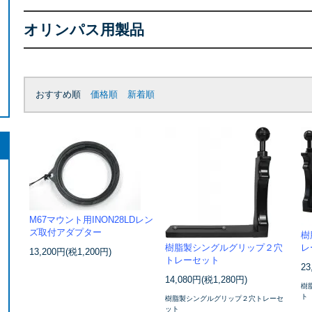
オリンパス用製品
おすすめ順
価格順
新着順
M67マウント用INON28LDレン
ズ取付アダプター
樹
樹脂製シングルグリップ２穴
レ
13,200円(税1,200円)
トレーセット
23
14,080円(税1,280円)
樹
ト
樹脂製シングルグリップ２穴トレーセ
ット