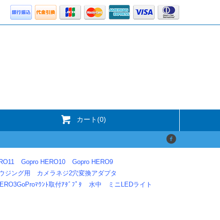
カート(0)
RO11
Gopro HERO10
Gopro HERO9
ハウジング用 カメラネジ2穴変換アダプタ
ERO3GoProﾏｳﾝﾄ取付ｱﾀﾞﾌﾟﾀ
水中 ミニLEDライト